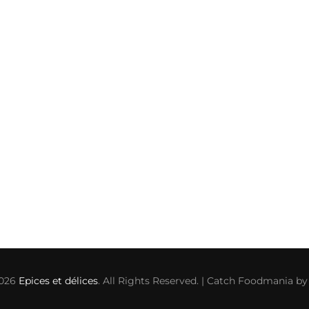
2026
Epices et délices
. All Rights Reserved. | Catch Foodmania b