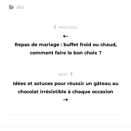
Categories
Bio
Navigation
PREVIOUS
de
l’article
Repas de mariage : buffet froid ou chaud,
comment faire le bon choix ?
NEXT
Idées et astuces pour réussir un gâteau au
chocolat irrésistible à chaque occasion