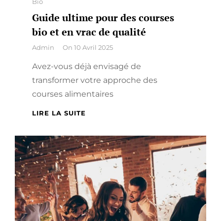
Categories
Bio
Guide ultime pour des courses
bio et en vrac de qualité
By
Admin
On
10 Avril 2025
Avez-vous déjà envisagé de
transformer votre approche des
courses alimentaires
GUIDE
LIRE LA SUITE
ULTIME
POUR
DES
COURSES
BIO
ET
EN
VRAC
DE
QUALITÉ