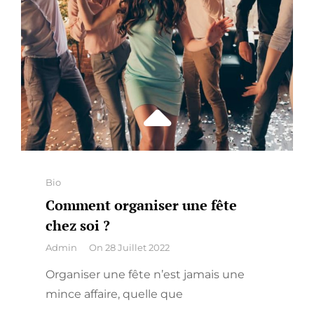
Categories
Bio
Comment organiser une fête
chez soi ?
By
Admin
On
28 Juillet 2022
Organiser une fête n’est jamais une
mince affaire, quelle que