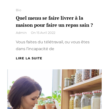
Categories
Bio
Quel menu se faire livrer à la
maison pour faire un repas sain ?
By
Admin
On
15 Avril 2022
Vous faites du télétravail, ou vous êtes
dans l’incapacité de
QUEL
LIRE LA SUITE
MENU
SE
FAIRE
LIVRER
À
LA
MAISON
POUR
FAIRE
UN