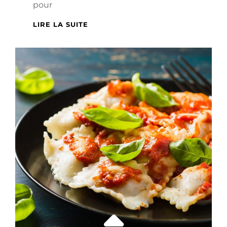
pour
LES
LIRE LA SUITE
MEILLEURES
ASTUCES
POUR
MANGER
BIO
PAS
CHER