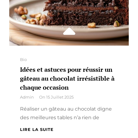
Categories
Bio
Idées et astuces pour réussir un
gâteau au chocolat irrésistible à
chaque occasion
By
Admin
On
15 Juillet 2025
Réaliser un gâteau au chocolat digne
des meilleures tables n’a rien de
IDÉES
LIRE LA SUITE
ET