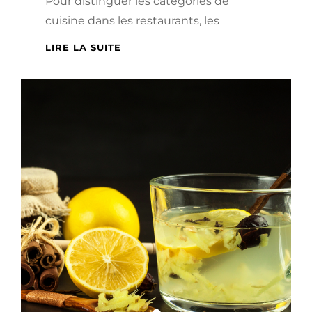
Pour distinguer les catégories de
cuisine dans les restaurants, les
DÉGUSTER
LIRE LA SUITE
DES
PLATS
FAITS
MAISON
PROPOSÉS
PAR
LES
RESTAURANTS