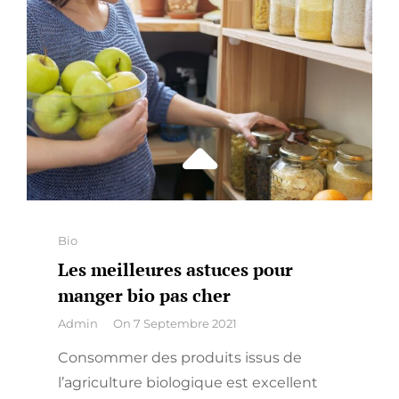
REPAS
SAIN ?
Categories
Bio
Les meilleures astuces pour
manger bio pas cher
By
Admin
On
7 Septembre 2021
Consommer des produits issus de
l’agriculture biologique est excellent