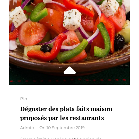
MAISON
Categories
Bio
Déguster des plats faits maison
proposés par les restaurants
By
Admin
On
10 Septembre 2019