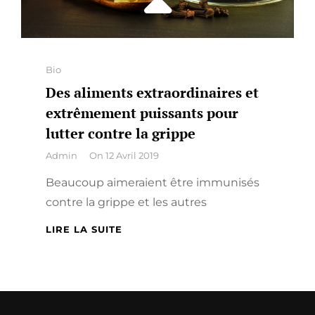
Categories
Bio
Des aliments extraordinaires et
extrêmement puissants pour
lutter contre la grippe
By
Admin
On
12 Avril 2019
Beaucoup aimeraient être immunisés
contre la grippe et les autres
DES
LIRE LA SUITE
ALIMENTS
EXTRAORDINAIRES
ET
EXTRÊMEMENT
PUISSANTS