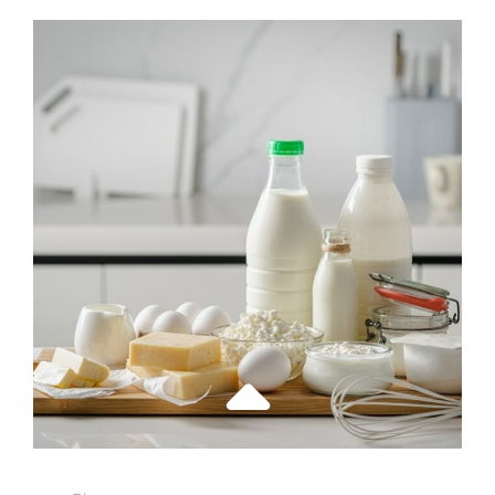
ASTUCES
POUR
RÉUSSIR
UN
GÂTEAU
AU
CHOCOLAT
IRRÉSISTIBLE
À
CHAQUE
OCCASION