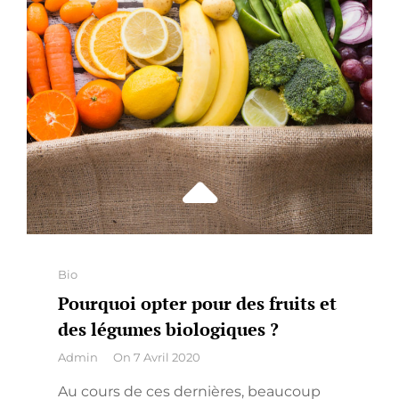
Categories
Bio
Pourquoi opter pour des fruits et
des légumes biologiques ?
By
Admin
On
7 Avril 2020
Au cours de ces dernières, beaucoup