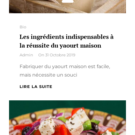
Categories
Bio
Les ingrédients indispensables à
la réussite du yaourt maison
By
Admin
On
31 Octobre 2019
Fabriquer du yaourt maison est facile,
mais nécessite un souci
LES
LIRE LA SUITE
INGRÉDIENTS
INDISPENSABLES
À
LA
RÉUSSITE
DU
YAOURT