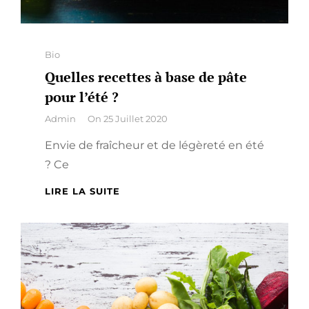
Categories
Bio
Quelles recettes à base de pâte
pour l’été ?
By
Admin
On
25 Juillet 2020
Envie de fraîcheur et de légèreté en été
? Ce
QUELLES
LIRE LA SUITE
RECETTES
À
BASE
DE
PÂTE
POUR
L’ÉTÉ
?