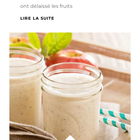
ont délaissé les fruits
POURQUOI
LIRE LA SUITE
OPTER
POUR
DES
FRUITS
ET
DES
LÉGUMES
BIOLOGIQUES
?