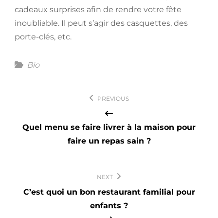
cadeaux surprises afin de rendre votre fête
inoubliable. Il peut s’agir des casquettes, des
porte-clés, etc.
Categories
Bio
Navigation
PREVIOUS
de
l’article
Quel menu se faire livrer à la maison pour
faire un repas sain ?
NEXT
C’est quoi un bon restaurant familial pour
enfants ?