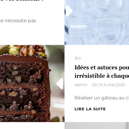
:
UN
SAVOIR-
ne nécessite pas
FAIRE
GOURMA
À
DÉCOUVR
Categories
Bio
Idées et astuces po
irrésistible à chaq
By
Admin
On
15 Juillet 2025
Réaliser un gâteau au c
IDÉES
LIRE LA SUITE
ET
ASTUCES
POUR