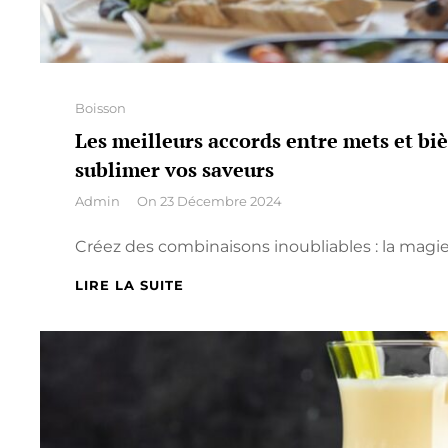
Categories
Boisson
Les meilleurs accords entre mets et biè
sublimer vos saveurs
By
Admin
On
23 Décembre 2024
Créez des combinaisons inoubliables : la magi
LES
LIRE LA SUITE
MEILLEURS
ACCORDS
ENTRE
METS
ET
BIÈRE
ARTISANALE