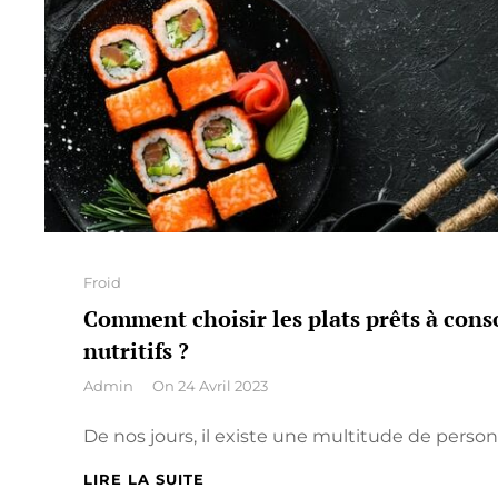
CROUSTILLANTES
?
Categories
Froid
Comment choisir les plats prêts à con
nutritifs ?
By
Admin
On
24 Avril 2023
De nos jours, il existe une multitude de person
COMMENT
LIRE LA SUITE