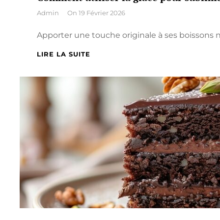
By
Admin
On
19 Février 2026
Apporter une touche originale à ses boissons 
COMMENT
LIRE LA SUITE
UTILISER
LA
GLACE
POUR
SUBLIMER
VOS
BOISSONS
?