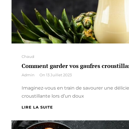
POUR
SUBLIMER
VOS
SAVEURS
Categories
Chaud
Comment garder vos gaufres croustilla
By
Admin
On
13 Juillet 2023
Imaginez-vous en train de savourer une délici
croustillante lors d’un doux
COMMENT
LIRE LA SUITE
GARDER
VOS
GAUFRES