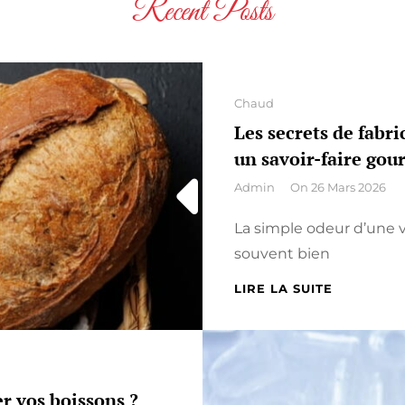
Recent Posts
Categories
Chaud
Les secrets de fabri
un savoir-faire gou
By
Admin
On
26 Mars 2026
La simple odeur d’une v
souvent bien
LES
LIRE LA SUITE
SECRETS
DE
FABRICAT
DES
VIENNOIS
r vos boissons ?
ARTISANA