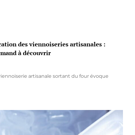
cation des viennoiseries artisanales :
rmand à découvrir
iennoiserie artisanale sortant du four évoque
ION
ERIES
LES