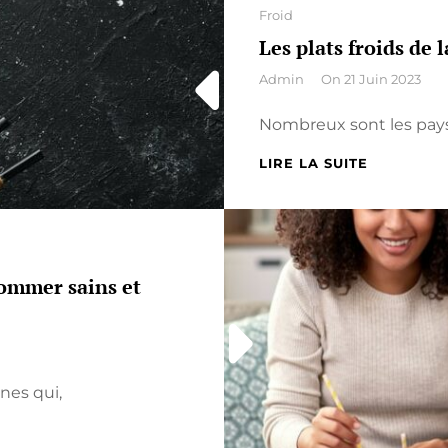
Categories
Froid
Les plats froids de 
By
Admin
On
21 Juin 2023
Nombreux sont les pays
LES
LIRE LA SUITE
PLATS
FROIDS
DE
LA
CUISINE
sommer sains et
JAPONAIS
nes qui,