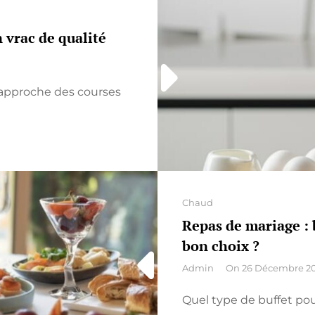
RÉUSSIR
UN
 vrac de qualité
GÂTEAU
AU
CHOCOLA
IRRÉSISTI
 approche des courses
À
CHAQUE
OCCASIO
Categories
Chaud
Repas de mariage : 
bon choix ?
By
Admin
On
26 Décembre 2
Quel type de buffet po