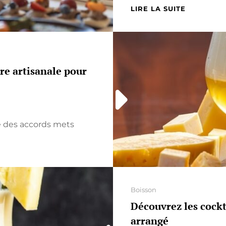
REPAS
LIRE LA SUITE
DE
MARIAGE
:
BUFFET
FROID
re artisanale pour
OU
CHAUD,
COMMENT
FAIRE
LE
e des accords mets
BON
CHOIX
?
Categories
Boisson
Découvrez les cockt
arrangé