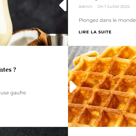
By
Admin
On
1 Juillet 2024
Plongez dans le monde 
DÉCOUVR
LIRE LA SUITE
LES
COCKTAIL
INCONTO
À
BASE
ntes ?
DE
RHUM
ARRANGÉ
euse gaufre