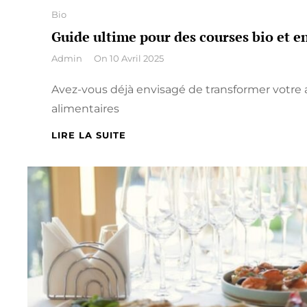
Categories
Bio
Guide ultime pour des courses bio et en
By
Admin
On
10 Avril 2025
Avez-vous déjà envisagé de transformer votre
alimentaires
GUIDE
LIRE LA SUITE
ULTIME
POUR
DES
COURSES
BIO
ET
EN
VRAC
DE
QUALITÉ