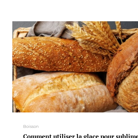
Categories
Boisson
Comment utiliser la glace pour sublime