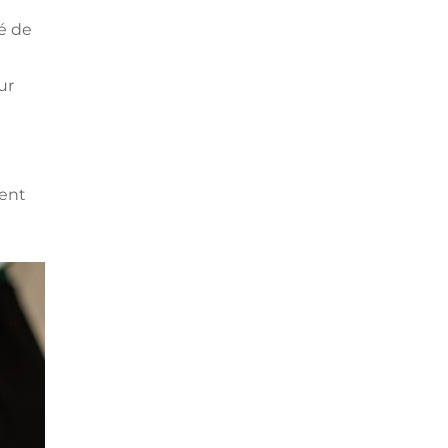
é de
ur
e
ment