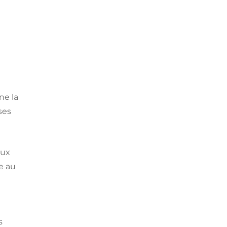
ne la
ses
eux
e au
s