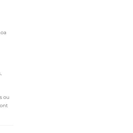
noa
,
s ou
ront