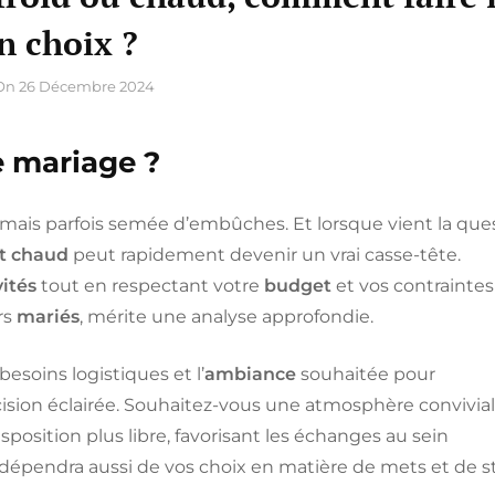
n choix ?
On
26 Décembre 2024
e mariage ?
 mais parfois semée d’embûches. Et lorsque vient la que
t chaud
peut rapidement devenir un vrai casse-tête.
vités
tout en respectant votre
budget
et vos contraintes
rs
mariés
, mérite une analyse approfondie.
besoins logistiques et l’
ambiance
souhaitée pour
écision éclairée. Souhaitez-vous une atmosphère convivia
sposition plus libre, favorisant les échanges au sein
 dépendra aussi de vos choix en matière de mets et de s