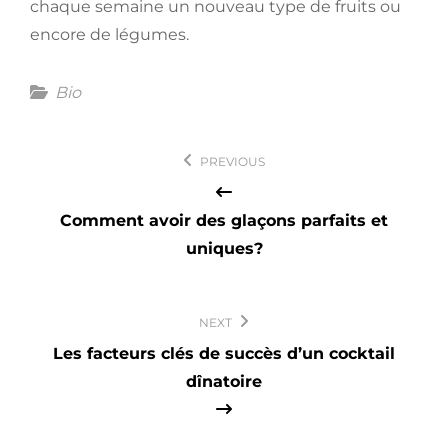
chaque semaine un nouveau type de fruits ou
encore de légumes.
Categories
Bio
Navigation
PREVIOUS
de
l’article
Comment avoir des glaçons parfaits et
uniques?
NEXT
Les facteurs clés de succès d’un cocktail
dînatoire