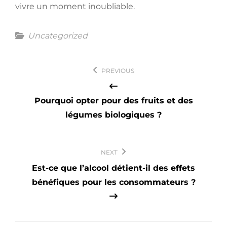
vivre un moment inoubliable.
Categories
Uncategorized
Navigation
PREVIOUS
de
l’article
Pourquoi opter pour des fruits et des
légumes biologiques ?
NEXT
Est-ce que l’alcool détient-il des effets
bénéfiques pour les consommateurs ?