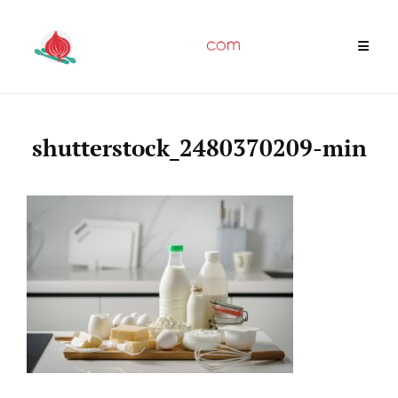
Skip
to
content
shutterstock_2480370209-min