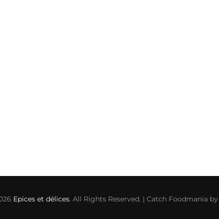
2026
Epices et délices
. All Rights Reserved. | Catch Foodmania b