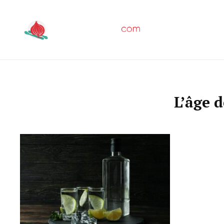
Skip
to
content
EPICES ET
L’âge d