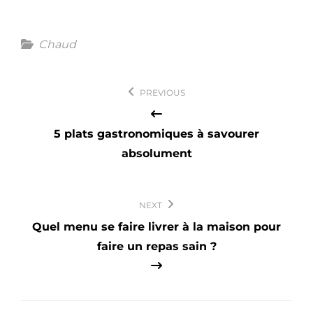
Categories
Chaud
Navigation
PREVIOUS
de
l’article
5 plats gastronomiques à savourer
absolument
NEXT
Quel menu se faire livrer à la maison pour
faire un repas sain ?