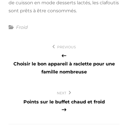
de cuisson en mode desserts lactés, les clafoutis
sont prêts à être consommés.
Categories
Froid
Navigation
PREVIOUS
de
l’article
Choisir le bon appareil à raclette pour une
famille nombreuse
NEXT
Points sur le buffet chaud et froid